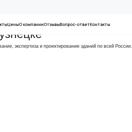
кты
Цены
О компании
Отзывы
Вопрос-ответ
Контакты
узнецке
ание, экспертиза и проектирование зданий по всей России