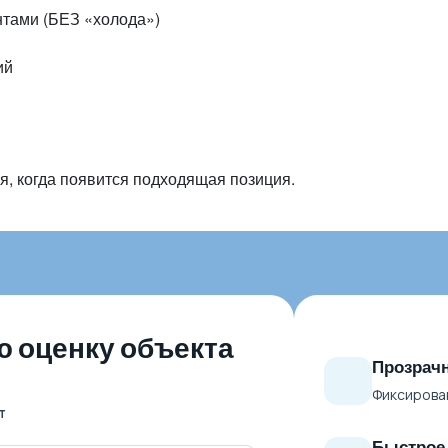
нтами (БЕЗ «холода»)
ий
, когда появится подходящая позиция.
ю оценку объекта
Прозрачн
Фиксирован
т
Быстрое